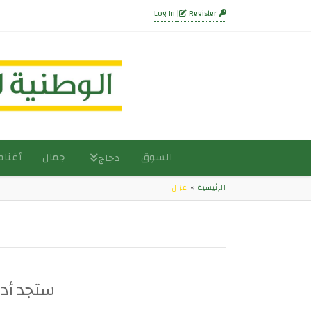
Register
Log In
السوق
جمال
أغنام
دجاج
الرئيسية
»
غزال
ستجد أدن