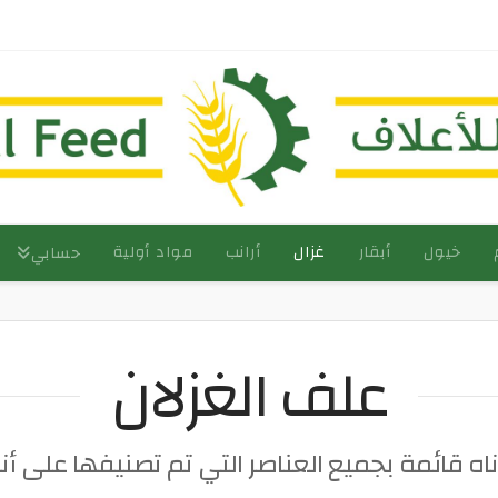
خيول
أبقار
غزال
أرانب
مواد أولية
حسابي
علف الغزلان
اه قائمة بجميع العناصر التي تم تصنيفها على أن