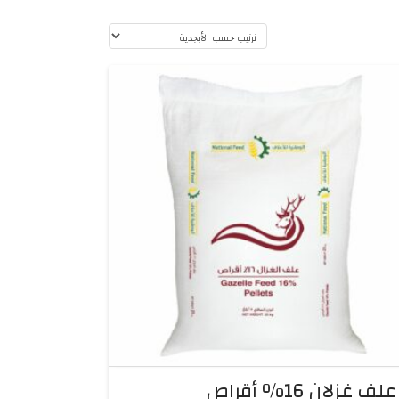
علف غزلان 16% أقراص