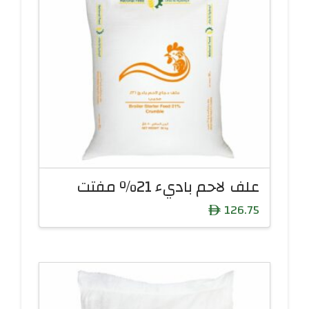
علف لاحم باديء 21% مفتت
126.75
ê