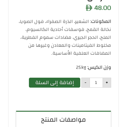
48.00
ê
المكونات
: الشعير، الذرة الصفراء، فول الصويا،
نخالة القمح، فوسفات أحادية الكالسيوم،
الملح، الحجر الجيري، مضادات سموم الفطرية،
مخلوط الفيتامينات والمعادن وغيرها من
المضافات العلفية الأساسية.
وزن الكيس:
25kg
كمية
إضافة إلى السلة
-
+
علف
أبقار
الحلوبة
18%
مواصفات المنتج
أقراص