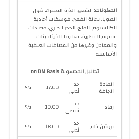
المكونات
: الشعير، الذرة الصفراء، فول
الصويا، نخالة القمح، فوسفات أحادية
الكالسيوم، الملح، الحجر الجيري، مضادات
سموم الفطرية، مخلوط الفيتامينات
والمعادن وغيرها من المضافات العلفية
الأساسية.
تحاليل المحسوبة on DM Basis
المادة
حد
%
87.00
الجافة
أدنى
حد
رماد
10.00
%
أقصى
حد
بروتين خام
18.00
%
أدنى