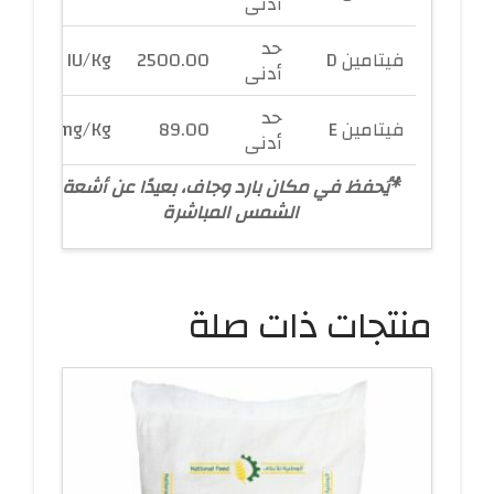
أدنى
حد
فيتامين D
2500.00
IU/Kg
أدنى
حد
فيتامين E
89.00
mg/Kg
أدنى
*ُيُحفظ في مكان بارد وجاف، بعيدًا عن أشعة
الشمس المباشرة
منتجات ذات صلة