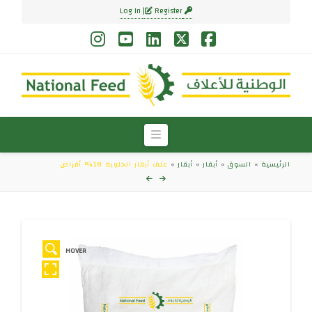
Register
Log In
Instagram
YouTube
LinkedIn
Facebook
X
Navigation
الرئيسية
»
السوق
»
أبقار
»
أبقار
»
علف أبقار الحلوبة 18% أقراص
HOVER
HOV